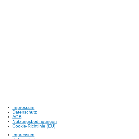
Tel.: +49 (0) 97 26 / 9 06 51 – 0
Fax: +49 (0) 97 26 / 9 06 51 – 25
Mail: info@laborhaus.de
Shop: www.shop.laborhaus.de
Zertifiziert nach
ISO 9001 : 2015
Weitere Informationen unter
www.tuv-sud.de/ms-zert
Impressum
Datenschutz
AGB
Nutzungsbedingungen
Cookie-Richtlinie (EU)
Impressum